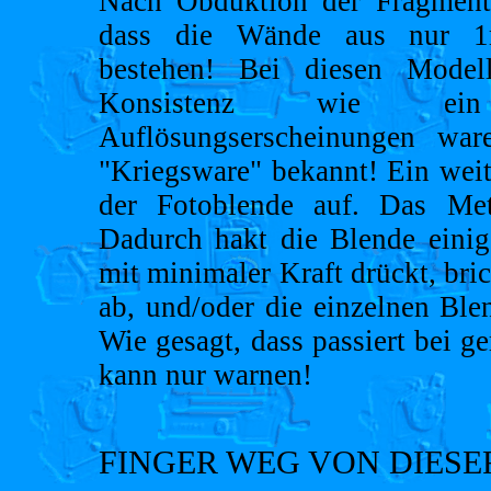
Nach Obduktion der Fragmente 
dass die Wände aus nur 1
bestehen! Bei diesen Model
Konsistenz wie ei
Auflösungserscheinungen wa
"Kriegsware" bekannt! Ein weit
der Fotoblende auf. Das Met
Dadurch hakt die Blende einig
mit minimaler Kraft drückt, bri
ab, und/oder die einzelnen Ble
Wie gesagt, dass passiert bei g
kann nur warnen!
FINGER WEG VON DIESE