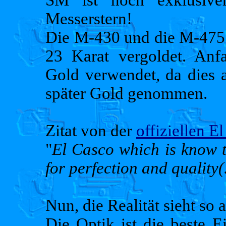
SM ist noch exklusive
Messerstern!
Die M-430 und die M-475 
23 Karat vergoldet. Anf
Gold verwendet, da dies a
später Gold genommen.
Zitat von der
offiziellen 
"
El Casco which is know 
for perfection and quality(.
Nun, die Realität sieht so 
Die Optik ist die beste 