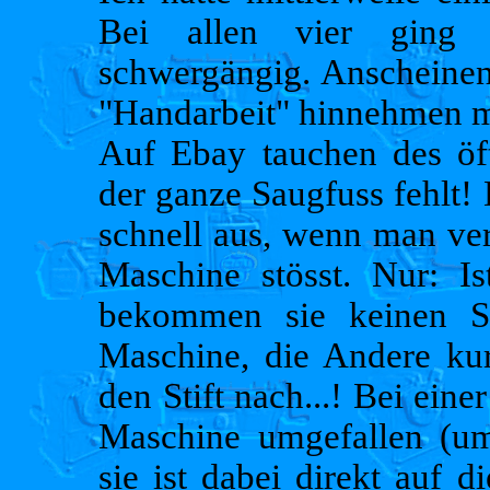
Bei allen vier ging 
schwergängig. Anscheinend
"Handarbeit" hinnehmen 
Auf Ebay tauchen des öf
der ganze Saugfuss fehlt! 
schnell aus, wenn man ver
Maschine stösst. Nur: Is
bekommen sie keinen St
Maschine, die Andere kurb
den Stift nach...! Bei ein
Maschine umgefallen (umge
sie ist dabei direkt auf d