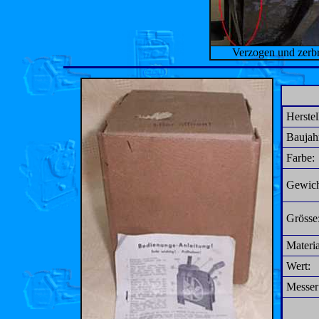
Verzogen und zerbrö
Herstel
Baujah
Farbe:
Gewich
Grösse
Materia
Wert:
Messer