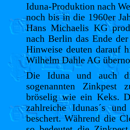
Iduna-Produktion nach Wes
noch bis in die 1960er Ja
Hans Michaelis KG prod
nach Berlin das Ende de
Hinweise deuten darauf hi
Wilhelm Dahle AG übern
Die Iduna und auch di
sogenannten Zinkpest 
bröselig wie ein Keks. D
zahlreiche Idunas´s un
beschert. Während die Clo
so bedeutet die Zinkpest