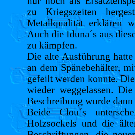
nur noch als Ersatzteilsp
zu Kriegszeiten herges
Metallqualität erklären w
Auch die Iduna´s aus dies
zu kämpfen.
Die alte Ausführung hatte 
an dem Spänebehälter, mit
gefeilt werden konnte. Die
wieder weggelassen. Die 
Beschreibung wurde dann 
Beide Clou´s untersch
Holzsockels und die ält
Beschriftungen, die neue